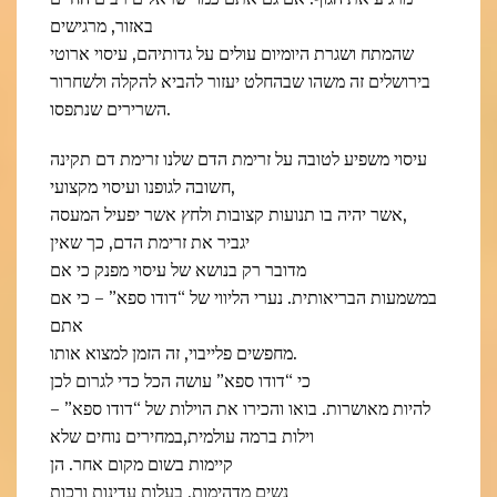
באזור, מרגישים
שהמתח ושגרת היומיום עולים על גדותיהם, עיסוי ארוטי
בירושלים זה משהו שבהחלט יעזור להביא להקלה ולשחרור
השרירים שנתפסו.
עיסוי משפיע לטובה על זרימת הדם שלנו זרימת דם תקינה
חשובה לגופנו ועיסוי מקצועי,
אשר יהיה בו תנועות קצובות ולחץ אשר יפעיל המעסה,
יגביר את זרימת הדם, כך שאין
מדובר רק בנושא של עיסוי מפנק כי אם
במשמעות הבריאותית. נערי הליווי של “דודו ספא” – כי אם
אתם
מחפשים פלייבוי, זה הזמן למצוא אותו.
כי “דודו ספא” עושה הכל כדי לגרום לכן
להיות מאושרות. בואו והכירו את הוילות של “דודו ספא” –
וילות ברמה עולמית,במחירים נוחים שלא
קיימות בשום מקום אחר. הן
נשים מדהימות, בעלות עדינות ורכות