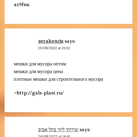
az9fnu
serakencix
says:
19/08/2022 at 21:02
мешки для мусора оптом
мешки для мусора цена
плотные мешки для строительного мусора
=http://gals-plast.ru/
שירותי ליווי בתל אביב
says:
24/08/2022 at 14:41