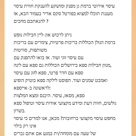
עיסוי אירוטי ברמת גן מפנק ומושקע להענקת חווית עיסוי
מענגת תוכלו למצוא בפורטל סקס אדיר בעמוד הבא, אז
להנאתכם מחכים ?
ניתן לרכוש און-ליין חבילות נופש
ברמת הגולן הכוללות בריכות פרטיות, צימרים עם בריכות
משותפות, סוויטות
עם עיסוי זוגי ועוד. אז בואו להתפנק עם
מגוון חבילות ספא בירושלים הכוללות גם ספא עם לינה,
ספא עם חדר פרטי, ספא לזוג עם עיסוי
ואמבט שמנים ועוד. הפוסט לילקה ספא בוטיק הופיע
לראשונה ב-אייספא:
ספא, מסאז, עיסוי. היכנס ומצא המלצות
גולשים, חוות דעת ומידע מקצועי אודות עיסוי וטיפול ספא
בשרון.
מחפש עיסוי מקצועי ברחובות? מכאן, אנו למדים כי עיסוי
אינו רק בילוי
של שעה עם מומחה/ית במגע אם אתם גברים