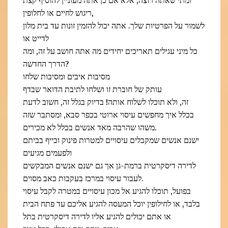
ומתי שאתה רוצה, אלא אם כן אתה מעוניין להוסיף קצת
ריגוש לחיים או לחלופין,
לשמור על הפרטיות שלך. אתה יכול להזמין זונות עד בית מלון
לדייט או
כל מיני עגילים תאריכים יחידים מה אתה חושב על זה, ומה
הדרך החדשה?
מסיבות איבים ומסיבות שלחו
עותק של חוברת זו ושלחו לתיבת הדואר שבדף
זה, ולא תוכלו לשלוח אותה! בדיוק בגלל זה, חשוב לדעת
בכלל איך מחפשים עיסוי ארוטי בכפר סבא, ומסתבר שזה
משהו שהרבה מאד אנשים בכלל לא מכירים.
ישנם אנשים שמקבלים עיסויים למטרות פינוק וכייף בביתם
ולפעמים מגיעים
לדירה דיסקרטית ברמת-גן אך גם ישנם אנשים המבקשים
לעבור עיסוי במרכז בעקבות כאב מסוים.
בפועל, תוכלו להגיע אל מכון עיסויים במטרה לקבל עיסוי
בלבד, או לחילופין יוכל המעסה להגיע אליכם עד פתח הבית
או אתם יכולים להגיע אליו לדירה דיסקרטית בתל