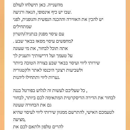
מהשנייה. כאן תישלחו לעולם
שבו יש כיף אינסופי, הנאה ורגיעה.
יש להכין את האווירה וההכנה הנפשית והגופנית, לפני
שמתחילים
עם עיסוי מפנק בנתניה/השרון
. מחפשים עיסוי מסאז בבאר שבע?
אתה תוכל לבחור, את מי שעונה
על טעמך ועל דרישותיך ותעניק לך
שירותי ליווי ועיסוי בבאר שבע בצורה הטובה ביותר
ולשביעות רצונך היכנסו לאתר ולקטגוריה
נערות ליווי ותתחילו ליהנות.
כל שעליכם לעשות זה לגלוש בפורטל בננה ,
לבחור את הדירה הדיסקרטית המתאימה לכם ביותר, לבחור
גם את הבחורה שעונה
לטעמכם האישי, להתרשם ממגוון שירותי ליווי לעיסוי שהיא
מציעה,
להרים טלפון ולתאם לכם את