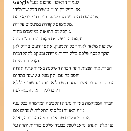
Google לעמוד הראשון. פרסום בגוגל
אנו ב”שיווק נכון” עושים הכל שתצליחו.
אנו עושים הכל על מנת שהפרסום בגוגל יביא להם
מקסימום לקוחות במינימום עלויות.
מקסימום תוצאות במינימום מחיר.
תוצאות החיפוש מסופקות בצורת לוח שנה.
שקיפות מלאה לאורך כל הקמפיין, אתם יודעים בדיוק לאן
הולך הכסף שלכם כולל דוחות מדידה ומעקב להתקדמות
וקבלת תוצאות.
חברת אור הפצות הינה חברה השוכנת באיזור פתח תקווה
והסביבה עם ותק מעל 20 שנה בתחום
הדפוס וההפצה אשר שמה דגש על אמינות והחשוב מכל לא
זורקים ללקוח את הכסף לפח.
חברה הממוקמת באיזור נתניה והסביבה המתמחה בכל ענף
מיזוג האוויר וכל סוגי התקלות למנהים אם
אתם מחפשים טכנאי בנתניה והסביבה , אנא
פנו אלינו ואנחנו נדאג לטפל בבעיה שלכם בזריזות יתרה על