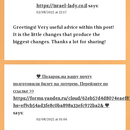
https://israel-lady.co.il
says:
03/08/2022 at 22:17
Greetings! Very useful advice within this post!
It is the little changes that produce the
biggest changes. Thanks a lot for sharing!
🧡 Подарок,на вашу почту
подготовили билет на лотерею. Перейдите по
ссылке >>
https://forms.yandex.ru/cloud/62eb57d4d8074eaef87
hs=ef9cb54ad3fe8c0ba898a33efc972ba2& 🧡
says:
05/08/2022 at 01:06