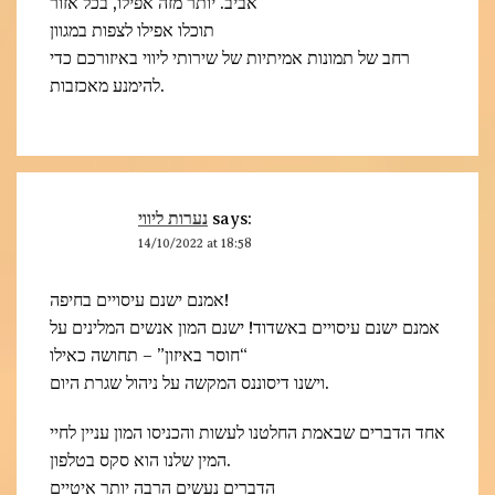
אביב. יותר מזה אפילו, בכל אזור
תוכלו אפילו לצפות במגוון
רחב של תמונות אמיתיות של שירותי ליווי באיזורכם כדי
להימנע מאכזבות.
נערות ליווי
says:
14/10/2022 at 18:58
אמנם ישנם עיסויים בחיפה!
אמנם ישנם עיסויים באשדוד! ישנם המון אנשים המלינים על
“חוסר באיזון” – תחושה כאילו
וישנו דיסוננס המקשה על ניהול שגרת היום.
אחד הדברים שבאמת החלטנו לעשות והכניסו המון עניין לחיי
המין שלנו הוא סקס בטלפון.
הדברים נעשים הרבה יותר איטיים