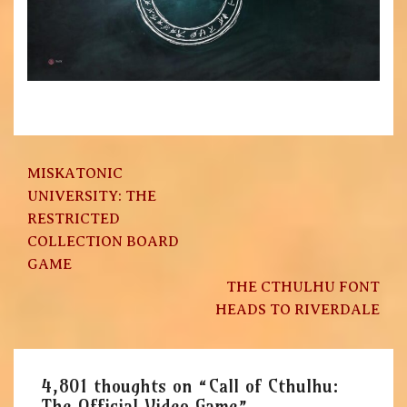
Post
MISKATONIC
navigation
UNIVERSITY: THE
RESTRICTED
COLLECTION BOARD
GAME
THE CTHULHU FONT
HEADS TO RIVERDALE
4,801 thoughts on “
Call of Cthulhu:
The Official Video Game
”