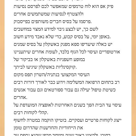
פיק אפ הוא לוח טרמפים שמאפשר לכם לפרסם נסיעות
ולהצטרף לנסיעות שמשתמשים אחרים
פרסמו על בסיס חברים משותפים בפייסבוק.
לשם כך, יש לבצע גיבוי למידע המצוי במחשבים
באופן יומי, על בסיס קבוע, כדי שלא נאבד מידע חשוב.
יש כאלה שיעדיפו ספא מפנק באשקלון על בסיס שמנים
אורטופדיים ועיסוי לכל הגוף בלבד, לעומת אחרים שיתעניינו
במופע חשפניות באשקלון או בביקור של
קוקסינליות באשקלון שיגיעו לביתך.
העיסוי המקצועי בנתניה/השרון תפס מקום
רב בתחום הרפואה המשלימה וידוע כבר לאורך דורות רבים
כשיטת טיפול יעילה גם עבור ספורטאים וגם עבור אנשים
אחרים.
עיסוי עד הבית הפך בשנים האחרונות לאופציה המועדפת על
קהלי לקוחות רבים.
ייצוג לקוחות פרטיים ועסקיים. בוטיקו הוקמה במטרה לחשוף
את הייחודיות והחדשנות שהדרום טומן
בחובו, ולהציגו באור שונה ומיוחד מכפי שהוא נתפס עד