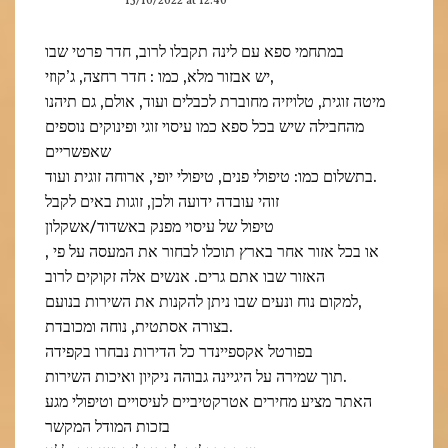
15/10/2022 at 12:40
במתחמי ספא עם לינה תקבלו לרוב, חדר פרטי שבו
יש אבזור מלא, כמו : חדר רחצה, ג’קוזי,
מיטה זוגית, טלויזיה מחוברת לכבלים ועוד, אולם, גם תיהנו
מהחבילה שיש בכל ספא כמו עיסוי זוגי ופינוקים נוספים
שאפשריים
בתשלום כמו: טיפולי פנים, טיפולי יופי, ארוחה זוגית ועוד.
זוהי עובדה ידועה ולכן, זוגות באים לקבל
טיפול של עיסוי מפנק באשדוד/אשקלון
, או בכל אזור אחר בארץ תוכלו לבחור את המעסה על פי
האזור שבו אתם גרים. אנשים אלה זקוקים לרוב
למקום נוח ונעים שבו ניתן להקנות את השירות בנועם,
בצורה אסתטית, נוחה ומכובדת.
בפורטל אקספיינדר כל הדירות נבחרו בקפידה
תוך שמירה על היגיינה גבוהה ניקיון ואיכות השירות.
האתר מציע מחירים אטרקטיביים לעיסויים וטיפולי מגע
בזכות המודל המקשר