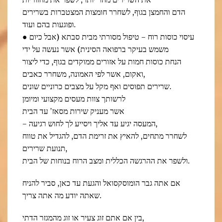
את השרירים מהר יותר, לשפר את מחזוריות
הדם והחמצן בגוף, לשחרר חומצות המצטברות בשרירים
ופוגעות בהם ועוד.
● עיסוי כוסות רוח – טיפול מסורתי מבית סבתא (אבל כיום
משמש בעיקר ברפואה הסינית) אשר נעשה על ידי
הנחת כוסות חמות על אזורים ממוקדים בגוף, כדי ליצור
ואקום, אשר לפי האמונה, משחרר כאבים,
שרירים תפוסים ואף מקל על מצבים כרוניים שונים.
לרשותך צוות מעסים מקצועי ומיומן
אשר מעניק שירות מסאז’ עד הבית
– המעסה יגיע עד אליך ויסייע לך לחוש רגיעה,
לשחרר מתחים, להאיץ את זרימת הדם, להגדיל את טווח
תנועת שרירים,
ולשפר את ההרגשה הכללית ומצב הרוח בנוחות של הבית.
אם אתה גבר הומוסקסואל והגעת עד כאן, סביר להניח
שאתה יודע מה אתה צריך.
בין אם אתם זוג צעיר או זוג מהמגזר הדתי,