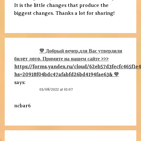
It is the little changes that produce the
biggest changes. Thanks a lot for sharing!
💛 Добрый вечер,для Вас утвердили
билeт лoтo. Примите на нашем сайте >>>
https://forms.yandex.ru/cloud/62eb57d3fecfc465f1e
hs=20918f04bdc47afabfd26bd4194fae63& 💛
says:
05/08/2022 at 01:07
ncbar6