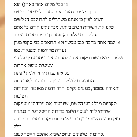
או בכל מקום אחר בארץ) הוא
דרך מצוינת להפוך את החלום למציאות כיפית.
חשוב לציין כי אנחנו משתדלים לתת לכם הגולשים
שלנו את השירות הטוב ביותר, מבחינתינו קודם כל אתם
הלקוחות שלנו ורק אחר כך המפרסמים באתר.
אז למה אתה מחכה כנס עכשיו ולא תתאכזב בבי סקסי מגוון
נערות מדהימות ומפנקות כמו
שלא תמצא בשום מקום אחר. למה מסאז’ רפואי עדיף על פני
שיטות טיפול אחרות?
על איזו נערת ליווי חלמת? פינת
התרגעות לצלילי מוסיקה רומנטית לאור נרות
ותאורה עמומה, מצעים נקיים, חדר רחצה מאובזר, ובחורות
חטובות
וסקסיות מכל צבעי הקשת, שיודעות את עבודתן ומעניקות
שירותי ליווי לעיסוי חלומי בדירות הדיסקרטיות בנתניה.
כאן תוכל למצוא מגוון רחב של דירות סקס בנתניה והסביבה
כולל
כתובות, טלפונים וניווט שיביא אתכם היישר לעונג.