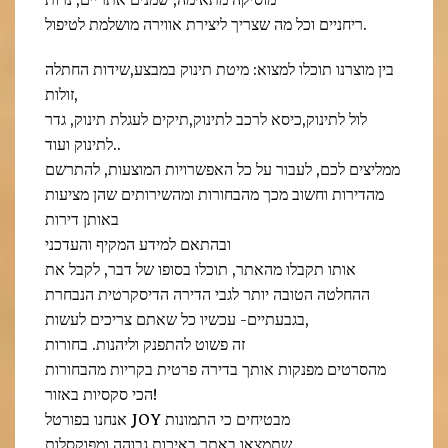
מוסיקה מתאימה, שמנים אתריים, נרות
ריחניים וכל מה שצריך ליצירת אווירה מושלמת לטיפול.
בין מוצרנו תוכלו למצוא: מיטת תינוק במבצע,שידות החתלה
זולות,
לול לתינוק,כיסא לרכב לתינוק,תיקים לעגלת תינוק, גדר
לתינוק ועוד..
ממליצים לכם, לעבור על כל האפשרויות המוצעות, להתרשם
מהדירות וחשוב מכך מהבחורות ומהשירותים שהן מציעות
באותן דירות
ובהתאם למידע המקיף והעדכני
אותו תקבלו מהאתר, תוכלו בסופו של דבר, לקבל את
ההחלטה הטובה יותר לגבי הדירה הדיסקרטית הנבחרת
בגבעתיים- עכשיו כל שאתם צריכים לעשות,
זה פשוט להתפנק וליהנות. בחורות
מהסרטים מפנקות אותך בדירה פרטית בקריות מהבחורות
הכי סקסיות באזור!
אנחנו בפורטל JOY מבטיחים כי התמונות
שתמצאו באתר באיכות גבוהה ומפוקסלות